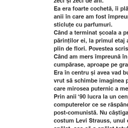
zeci și zeci de ani.
Ea era foarte cochetă, îi p
anii în care am fost împreun
sticluțe cu parfumuri.
Când a terminat școala a p
părinților ei, la primul eta
plin de flori. Povestea scri
Când am mers împreună în R
cumpărase, aproape pe grat
Era în centru și avea vad b
vrut să schimbe imaginea pe
care mirosea puternic a m
Prin anii ‘90 lucra la un ce
computerelor ce se răspân
post-comunistă. Nu câștiga 
costum Levi Strauss, unul o