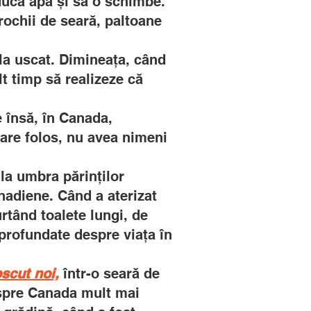
aducă apă și să o schimbe.
 rochii de seară, paltoane
 la uscat. Dimineața, când
lt timp să realizeze că
e însă, în Canada,
 mare folos, nu avea nimeni
 la umbra părinților
anadiene. Când a aterizat
urtând toalete lungi, de
aprofundate despre viața în
scut noi,
într-o seară de
despre Canada mult mai