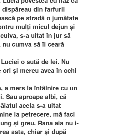
, Lucia povestea cu haz că
dispăreau din farfurii
sească pe stradă o jumătate
entru mulți micul dejun și
uiva, s-a uitat în jur să
a nu cumva să îi ceară
t Luciei o sută de lei. Nu
e ori și mereu avea în ochi
, a mers la întâlnire cu un
bi. Sau aproape albi, că
ăiatul acela s-a uitat
 mine la petrecere, mă faci
lung și greu. Rana aia nu i-
rea asta, chiar și după