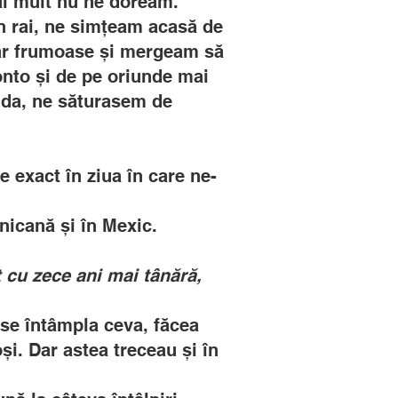
mai mult nu ne doream.
n rai, ne simțeam acasă de
dar frumoase și mergeam să
onto și de pe oriunde mai
nda, ne săturasem de
 exact în ziua în care ne-
nicană și în Mexic.
t cu zece ani mai tânără,
 se întâmpla ceva, făcea
și. Dar astea treceau și în