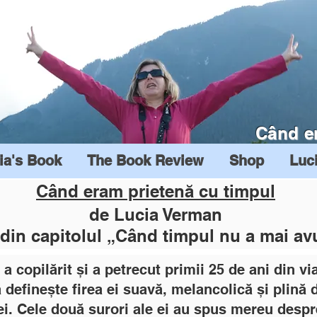
Când e
ia's Book
The Book Review
Shop
Luc
Când eram prietenă cu timpul
de Lucia Verman
din capitolul „Când timpul nu a mai av
 a copilărit și a petrecut primii 25 de ani din vi
 definește firea ei suavă, melancolică și plină 
iei. Cele două surori ale ei au spus mereu despre