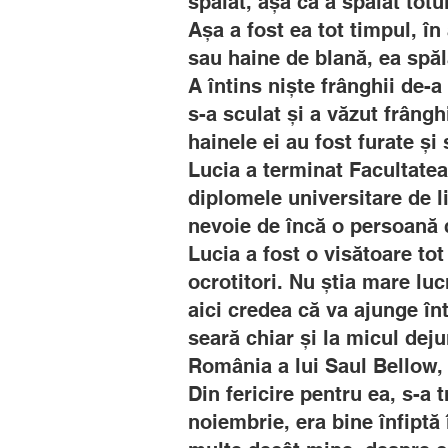
spălat, așa că a spălat tot
Așa a fost ea tot timpul, î
sau haine de blană, ea spăl
A întins niște frânghii de-a
s-a sculat și a văzut frângh
hainele ei au fost furate și
Lucia a terminat Facultatea
diplomele universitare de li
nevoie de încă o persoană ca
Lucia a fost o visătoare tot
ocrotitori. Nu știa mare luc
aici credea că va ajunge înt
seară chiar și la micul deju
România a lui Saul Bellow, 
Din fericire pentru ea, s-a t
noiembrie, era bine înfiptă