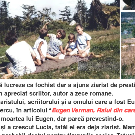
ă lucreze ca fochist dar a ajuns ziarist de presti
 apreciat scriitor, autor a zece romane.
aristului, scriitorului și a omului care a fost 
ercu, în articolul “
Eugen Verman, Raiul din care
e moartea lui Eugen, dar parcă prevestind-o.
i a crescut Lucia, tatăl ei era deja ziarist. Ma