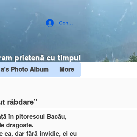
Conectează-te
ram prietenă cu timpul
ia's Photo Album
More
ut răbdare”
ață în pitorescul Bacău,
de dragoste.
 ea, dar fără invidie, ci cu