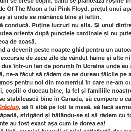
m se cresc copiii, când se plantează roșiile în
e Of The Moon a lui Pink Floyd, prețul unui ap
y și unde se mănâncă bine și ieftin.
să conducă. Puține lucruri nu știa. Și unul dint
putea orienta după punctele cardinale și nu put
eca de acasă.
ând a devenit peste noapte ghid pentru un autocar
 excursie de zece zile de vândut haine și alte ni
a dus într-un lan de porumb în Ucraina unde au s
ă, ne-a făcut să râdem de ne dureau fălcile pe
frumos pentru noi din momentul în care ne-am
 copiii o duceau bine, la fel și familiile noastr
se stabilească bine în Canada, să cumpere o cas
Crăciun
, să îi aibă pe toți la masă, să facă sarm
ăpadă, strigând și bătându-se și să râdem cu to
te au fost exact așa cum le dorea ea!