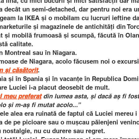
ă lină, cu mici bucurii și mici satisfacții dar 
 decât un semi-detached, dar pentru noi era u
geam la IKEA și o mobilam cu lucruri ieftine 
marketurile și magazinele de antichități din Tor
 și mobilă frumoasă și scumpă, făcută în Ola
tă calitate.
n Montreal sau în Niagara.
moase de Niagara, acolo făcusem noi o excursie
 și căsătorit
.
a și în Spania și în vacanțe în Republica Domi
are Luciei i-a placut deosebit de mult.
l meu preferat
din lumea asta, și dacă aș fi fos
lo și m-aș fi mutat acolo...”
le alea era ruinată de faptul că Luciei mereu i
lea de pe picioare sau o mușcau păienjeni venino
 nostalgie, nu cu durere sau regret.