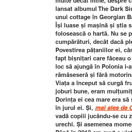
multe decât mine, despre cu
lansat albumul The Dark Sid
unui cottage în Georgian Ba
Își luase și mașină și știa 
folosească o hartă. Nu se 
cumpărături, decât dacă pl
Povestirea pățaniilor ei, c
fapt bișnițari care făceau o
loc să ajungă în Polonia i-
rămăseseră și fără motorin
Viața a început să curgă 
joburi bune, eram mulțumiți,
Dorința ei cea mare era să 
în jurul ei. Și,
mai ales de 
vadă copiii jucându-se cu z
urechi. Și asemenea momen