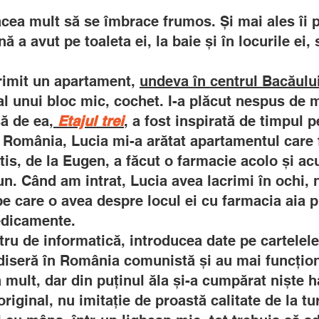
lăcea mult să se îmbrace frumos. Și mai ales îi 
ă a avut pe toaleta ei, la baie și în locurile ei
rimit un apartament,
undeva în centrul Bacăulu
j al unui bloc mic, cochet. I-a plăcut nespus de
să de ea,
Etajul trei
,
a fost inspirată de timpul pe
omânia, Lucia mi-a arătat apartamentul care f
is, de la Eugen, a făcut o farmacie acolo și ac
un. Când am intrat, Lucia avea lacrimi în ochi, 
 care o avea despre locul ei cu farmacia aia pl
edicamente.
ntru de informatică, introducea date pe cartelel
diseră în România comunistă și au mai funcțio
mult, dar din puținul ăla și-a cumpărat niște 
riginal, nu imitație de proastă calitate de la t