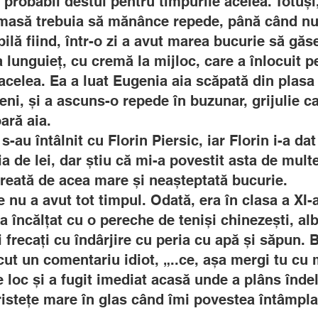
probabil destul pentru timpurile acelea. Totuși
a masă trebuia să mănânce repede, până când nu 
pilă fiind, într-o zi a avut marea bucurie să gă
a lunguieț, cu cremă la mijloc, care a înlocuit p
celea. Ea a luat Eugenia aia scăpată din plasa c
eni, și a ascuns-o repede în buzunar, grijulie c
ară aia.
s-au întâlnit cu Florin Piersic, iar Florin i-a da
ia de lei, dar știu că mi-a povestit asta de mult
creată de acea mare și neașteptată bucurie.
nu a avut tot timpul. Odată, era în clasa a XI-a
a încălțat cu o pereche de teniși chinezești, al
i frecați cu îndârjire cu peria cu apă și săpun. B
făcut un comentariu idiot, „..ce, așa mergi tu cu
e loc și a fugit imediat acasă unde a plâns înde
tristețe mare în glas când îmi povestea întâmpla