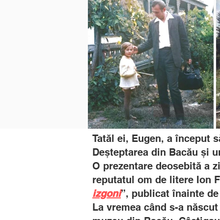
Tatăl ei, Eugen, a început s
Deșteptarea din Bacău și un
O prezentare deosebită a zi
reputatul om de litere Ion F
izgoni
”, publicat înainte d
La vremea când s-a născut ș