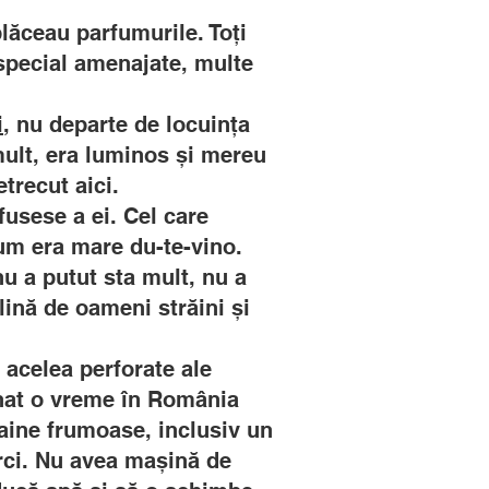
plăceau parfumurile. Toți
, special amenajate, multe
i
, nu departe de locuința
 mult, era luminos și mereu
trecut aici.
usese a ei. Cel care
um era mare du-te-vino.
nu a putut sta mult, nu a
ină de oameni străini și
e acelea perforate ale
nat o vreme în România
haine frumoase, inclusiv un
urci. Nu avea mașină de