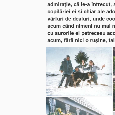
admirație, că le-a întrecut,
copilăriei ei și chiar ale ad
vârfuri de dealuri, unde co
acum când nimeni nu mai me
cu surorile ei petreceau ac
acum, fără nici o rușine, ta