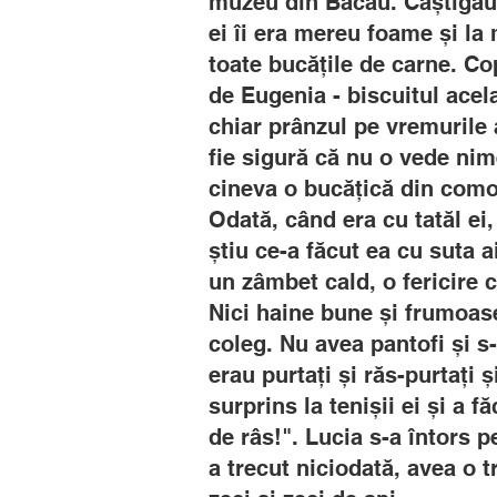
muzeu din Bacău. Câștigau 
ei îi era mereu foame și l
toate bucățile de carne. Co
de Eugenia - biscuitul acel
chiar prânzul pe vremurile a
fie sigură că nu o vede nim
cineva o bucățică din como
Odată, când era cu tatăl ei, 
știu ce-a făcut ea cu suta a
un zâmbet cald, o fericire 
Nici haine bune și frumoase 
coleg. Nu avea pantofi și s-
erau purtați și răs-purtați ș
surprins la tenișii ei și a 
de râs!". Lucia s-a întors p
a trecut niciodată, avea o 