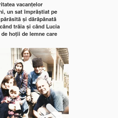
ritatea vacanțelor
ani, un sat împrăștiat pe
 părăsită și dărăpănată
când trăia și când Lucia
 de hoții de lemne care