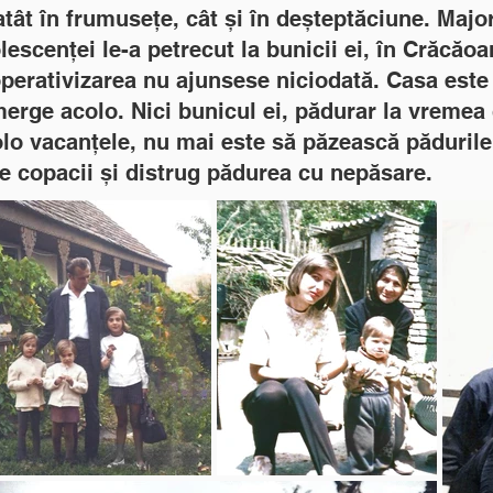
 atât în frumusețe, cât și în deșteptăciune. Majo
olescenței le-a petrecut la bunicii ei, în Crăcăo
operativizarea nu ajunsese niciodată. Casa este
rge acolo. Nici bunicul ei, pădurar la vremea 
olo vacanțele, nu mai este să păzească pădurile
ie copacii și distrug pădurea cu nepăsare.