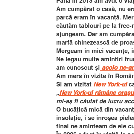
Până în 2013 am avut o viaț
Am cumpărat o casă, nu era
parcă eram în vacanță. Mer
căutăm tablouri pe la free-
ajungeam. Dar am cumpărat
marfă chinezească de proas
Mergeam în mici vacanțe, î
Ne legau multe amintiri fru
am cunoscut și
acolo ne-am
Am mers în vizite în Români
Si am vizitat
New York-ul
c
„
New York-ul rămâne orașu
mi-aș fi căutat de lucru aco
O bucățică mică din vacanțe
insolație, i se înroșea pie
final ne aminteam de ele cu