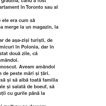
 grădină, când a fost
artament în Toronto sau al
re ele era cum să
ea merge la un magazin, la
 de așa-ziși turiști, de
micuri în Polonia, dar în
tat două zile, că
 amândoi.
 cunoscut. Aveam amândoi
e de peste mări și țări.
ă și să aibă toată familia
ale și salată de boeuf, să
ții cu gurile până la