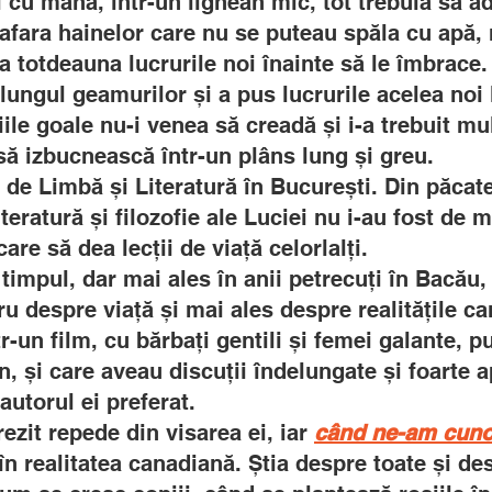
ul cu mâna, într-un lighean mic, tot trebuia să 
n afara hainelor care nu se puteau spăla cu apă,
a totdeauna lucrurile noi înainte să le îmbrace.
 lungul geamurilor și a pus lucrurile acelea noi
iile goale nu-i venea să creadă și i-a trebuit mu
 să izbucnească într-un plâns lung și greu.
 de Limbă și Literatură în București. Din păcat
teratură și filozofie ale Luciei nu i-au fost de
re să dea lecții de viață celorlalți.
 timpul, dar mai ales în anii petrecuți în Bacău,
ru despre viață și mai ales despre realitățile c
r-un film, cu bărbați gentili și femei galante, p
n, și care aveau discuții îndelungate și foarte 
autorul ei preferat.
rezit repede din visarea ei, iar
când ne-am cuno
 în realitatea canadiană. Știa despre toate și 