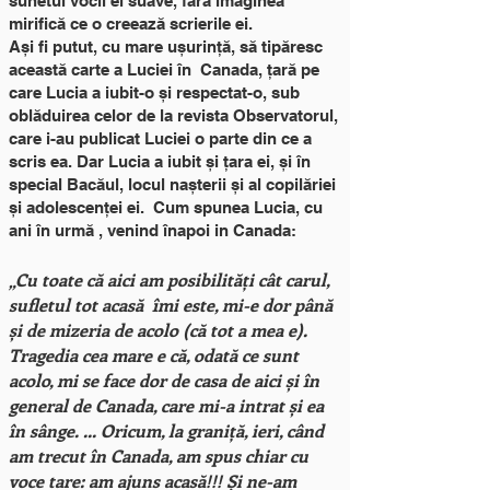
sunetul vocii ei suave, fără imaginea
mirifică ce o creează scrierile ei.
Ași fi putut, cu mare ușurință, să tipăresc
această carte a Luciei în Canada, țară pe
care Lucia a iubit-o și respectat-o, sub
oblăduirea celor de la revista Observatorul,
care i-au publicat Luciei o parte din ce a
scris ea. Dar Lucia a iubit și țara ei, și în
special Bacăul, locul nașterii și al copilăriei
și adolescenței ei. Cum spunea Lucia, cu
ani în urmă , venind înapoi in Canada:
„Cu toate că
aici am posibilități cât carul,
sufletul tot acasă îmi este, mi-e dor până
și de mizeria de acolo (că tot a mea e).
Tragedia cea mare e că, odată ce sunt
acolo, mi se face dor de casa de aici și în
general de Canada, care mi-a intrat și ea
în sânge. ... Oricum, la graniță, ieri, când
am trecut în Canada, am spus chiar cu
voce tare: am ajuns acasă!!! Și ne-am