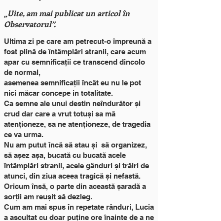
„Uite, am mai publicat un articol în
Observatorul”.
Ultima zi pe care am petrecut-o împreună a
fost plină de întâmplări stranii, care acum
apar cu semnificații ce transcend dincolo
de normal,
asemenea semnificații încât eu nu le pot
nici măcar concepe in totalitate.
Ca semne ale unui destin neîndurător și
crud dar care a vrut totuși sa mă
atenționeze, sa ne atenționeze, de tragedia
ce va urma.
Nu am putut încă să stau și să organizez,
să așez așa, bucată cu bucată acele
întâmplări stranii, acele gânduri și trăiri de
atunci, din ziua aceea tragică și nefastă.
Oricum însă
, o parte din această șaradă a
sorții am reușit să dezleg.
Cum am mai spus în repetate rânduri, Lucia
a ascultat cu doar puține ore înainte de a ne