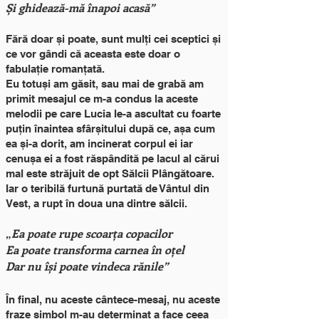
Și ghidează-mă înapoi acasă”
Fără doar și poate, sunt mulți cei sceptici și
ce vor gândi că aceasta este doar o
fabulație romanțată.
Eu totuși am găsit, sau mai de grabă am
primit mesajul ce m-a condus la aceste
melodii pe care Lucia le-a ascultat cu foarte
puțin înaintea sfârșitului după ce, așa cum
ea și-a dorit, am incinerat corpul ei iar
cenușa ei a fost răspândită pe lacul al cărui
mal este străjuit de opt Sălcii Plângătoare.
Iar o teribilă furtună purtată de Vântul din
Vest, a rupt în doua una dintre sălcii.
Ea poate rupe scoarța copacilor
„
Ea poate transforma carnea în oțel
Dar nu își poate vindeca rănile”
În final, nu aceste cântece-mesaj, nu aceste
fraze simbol m-au determinat a face ceea