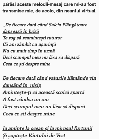
părăsi aceste melodii-mesaj care mi-au fost
transmise mie, de acolo, din neantul virtual.
De fiecare dată când Salcia Plângătoare
„
dansează în briză
Te rog să reamintești tuturor
Că am zâmbit cu ușurință
Nu cu mult timp în urmă
Deci scumpul meu nu lăsa să dispară
Ceea ce ști despre mine
De fiecare dată când valurile flămânde vin
dansând în nisip
Amintește-ți că această scoică spartă
A fost cândva un om
Deci scumpul meu nu lăsa să dispară
Ceea ce ști despre mine
Ia aminte la ocean și la mirosul furtunii
Și șoptește Vântului de Vest