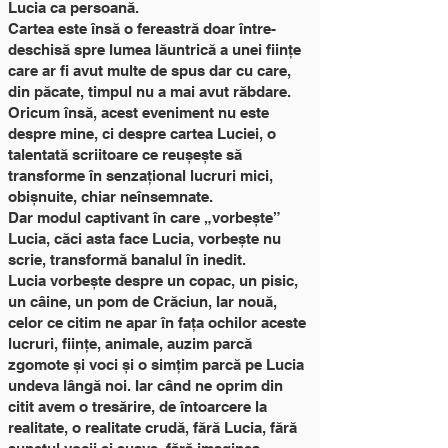
Lucia ca persoană.
Cartea este însă o fereastră doar între-
deschisă spre lumea lăuntrică a unei ființe
care ar fi avut multe de spus dar cu care,
din păcate, timpul nu a mai avut răbdare.
Oricum însă, acest eveniment nu este
despre mine, ci despre cartea Luciei, o
talentată scriitoare ce reușește să
transforme în senzațional lucruri mici,
obișnuite, chiar neînsemnate.
Dar modul captivant în care „vorbește”
Lucia, căci asta face Lucia, vorbește nu
scrie, transformă banalul în inedit.
Lucia vorbește despre un copac, un pisic,
un câine, un pom de Crăciun, Iar nouă,
celor ce citim ne apar în fața ochilor aceste
lucruri, ființe, animale, auzim parcă
zgomote și voci și o simțim parcă pe Lucia
undeva lângă noi. Iar când ne oprim din
citit avem o tresărire, de întoarcere la
realitate, o realitate crudă, fără Lucia, fără