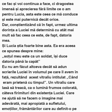
ce fac și voi continua a face, ci dragostea
imensă și aprecierea fără limite ce o am
pentru Lucia, asta este ceea ce mă conduce
și este mai puternică decât orice.
Dar, conștientizând că în fapt, urmez ultima
dorința a Luciei mă determină cu atât mai
mult să fac ceea ce este, de fapt, datoria
mea.
Și Lucia știa foarte bine asta. Ea era aceea
ce spunea despre mine:
„soțul meu este ca un soldat, își duce
datoria până la capăt”
Eu nu am făcut altceva decât să adun
scrierile Luciei în volumul pe care îl avem în
față, rezultând acest vitraliu intitulat „Când
eram prietenă cu timpul”. Un vitraliu care
lasă să treacă, ca o lumină frumos colorată,
câteva firimituri din existența Luciei. Care
ne ajută să ne facem o imagine mai
adevărată, mai apropiată a sufletului,
emoțiilor, frământărilor care au definit-o pe