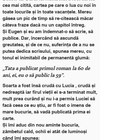
cea mai citită, cartea pe care o lua cu noi în
toate locurile și în toate vacanțele. Mereu
găsea un pic de timp să re-citească măcar
câteva fraze dacă nu un capitol întreg.
Și Eugen și eu am îndemnat-o să scrie, să
publice. Dar, încercând să ascundă
greutatea, și de ce nu, suferința de a nu se
putea dedica scrisului, spunea mereu, cu
tonul ei inimitabil de permanentă glumă:
„Tata a publicat primul roman la 60 de
ani, ei, eu o să public la 59”
.
Soarta a fost însă crudă cu Lucia , crudă și
nedreaptă iar firul vieții ei s-a terminat mult,
mult prea curând și nu i-a permis Luciei să
facă ceea ce eu știu, ar fi fost o imens de
mare bucurie, să vadă publicată prima ei
carte.
Și îmi aduc din nou aminte bucuria,
zâmbetul cald, ochii ei atât de luminoși
când îmi spunea: