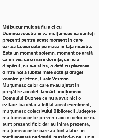
Mă bucur mult să fiu aici cu
Dumneavoastră și vă mulțumesc că sunteți
prezenți pentru acest moment în care
cartea Luciei este pe masă în fața noastră.
Este un moment solemn, moment ce arată
că un vis, ca o mare dorință, ce nu a
dispărut, nu s-a stins, o dată cu plecarea
dintre noi a iubitei mele soții și dragei
voastre prietene, Lucia Verman.
Mulțumesc celor care m-au ajutat în
pregătire acestei lansări, mulțumesc
Domnului Buznea ce nu a avut nici o
ezitare, ba chiar a inițiat acest eveniment,
mulțumesc colectivului Bibliotecii Județene
mulțumesc celor prezenți aici și celor ce nu
sunt prezenți fizic dar au inima prezentă,
mulțumesc celor care au fost alături în
toată această perioadă, purtând-o pe Lucia