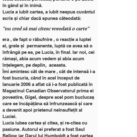
în gând și în inimă.
Lucia a iubit cartea, a iubit nespus cuvântul
scris și chiar dacă spunea câteodată:
”nu cred să mai citesc vreodată o carte”
era , de fapt o răbufnire , o reacție a luptei
ei, grele și permanente, luptă ce avea să o
înfrângă pe ea, pe Lucia, în final. Iar noi, cei
răm
ași, abia acum vedem și abia acum
înțelegem, pe deplin, aceasta.
Îmi amintesc cât de mare , cât de intensă i-a
fost bucuria, când în acel început de
Ianuarie 2006 a aflat că i-a fost publicată în
Magazinul Canadian Observatorul prima ei
povestire, Gigel, despre acel pom buclucaș
care se încăpățâna să înfrunzească și care
a devenit apoi prietenul neînsuflețit al
Luciei.
Lucia iubea cartea și citea, și re-citea cu
pasiune. Autorul ei preferat a fost Saul
Bellow iar Darul lui Humb
oldt a fost cartea