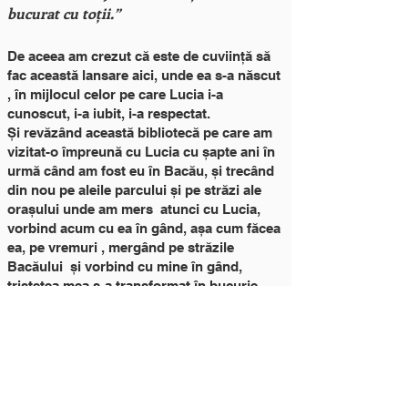
bucurat cu toții.”
De aceea am crezut că este de cuviință să
fac această lansare aici, unde ea s-a născut
, în mijlocul celor pe care Lucia i-a
cunoscut, i-a iubit, i-a respectat.
Și revăzând această bibliotecă pe care am
vizitat-o împreună cu Lucia cu șapte ani în
urmă când am fost eu în Bacău, și trecând
din nou pe aleile parcului și pe străzi ale
orașului unde am mers atunci cu Lucia,
vorbind acum cu ea în gând, așa cum făcea
ea, pe vremuri , mergând pe străzile
Bacăului și vorbind cu mine în gând,
tristețea mea s-a transformat în bucurie,
amară dar totuși bucurie realizând ca am
adus-o pe Lucia înapoi, la locurile de ea
iubite și astfel a găsit și s-a întâlnit, în final,
cu oamenii pe verticală, exact cum spunea
ea în poezia ei, Uitare: