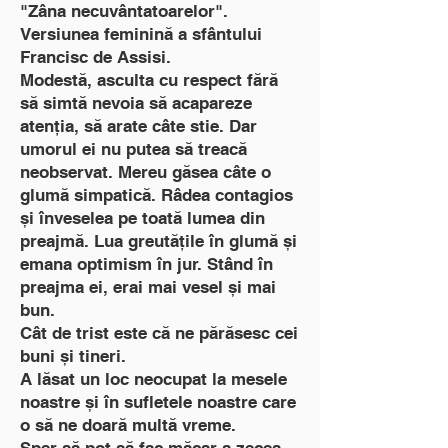
"Zâna necuvântatoarelor".
Versiunea feminină a sfântului
Francisc de Assisi.
Modestă, asculta cu respect fără
să simtă nevoia să acapareze
atenția, să arate câte stie. Dar
umorul ei nu putea să treacă
neobservat. Mereu găsea câte o
glumă simpatică. Râdea contagios
și înveselea pe toată lumea din
preajmă. Lua greutățile în glumă și
emana optimism în jur. Stând în
preajma ei, erai mai vesel și mai
bun.
Cât de trist este că ne părăsesc cei
buni și tineri.
A lăsat un loc neocupat la mesele
noastre și în sufletele noastre care
o să ne doară multă vreme.