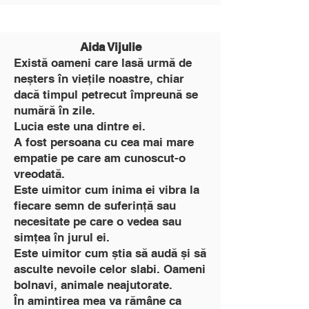
Aida Vijulie
Există oameni care lasă urmă de
neșters în viețile noastre, chiar
dacă timpul petrecut împreună se
numără în zile.
Lucia este una dintre ei.
A fost persoana cu cea mai mare
empatie pe care am cunoscut-o
vreodată.
Este uimitor cum inima ei vibra la
fiecare semn de suferință sau
necesitate pe care o vedea sau
simțea în jurul ei.
Este uimitor cum știa să audă și să
asculte nevoile celor slabi. Oameni
bolnavi, animale neajutorate.
În amintirea mea va rămâne ca