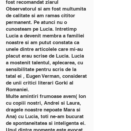
fost recomandat ziarul
Observatorul si am fost multumita
de calitate si am ramas cititor
permanent. Pe atunci nu o
cunosteam pe Lucia. Intretimp
Lucia a devenit membra a familiei
noastre si am putut constata ca
unele dintre articolele care mi-au
placut erau scrise de Lucia. Lucia
a mostenit talentul, aplecarea, cu
sensibilitate pentru scris de la
tatal ei , Eugen Verman, considerat
de unii critici literari Gorki al
Romaniei.
Multe amintiri frumoase avem( Ion
cu copiii nostri, Andrei si Laura,
dragele noastre nepoate Mara si
Ana) cu Lucia, toti ne-am bucurat
de spontaneitatea si inteligenta ei.
Unul dintre momente este evocat