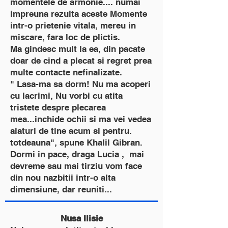
momentele de armonie.... numai
impreuna rezulta aceste Momente
intr-o prietenie vitala, mereu in
miscare, fara loc de plictis.
Ma gindesc mult la ea, din pacate
doar de cind a plecat si regret prea
multe contacte nefinalizate.
" Lasa-ma sa dorm! Nu ma acoperi
cu lacrimi, Nu vorbi cu atita
tristete despre plecarea
mea...inchide ochii si ma vei vedea
alaturi de tine acum si pentru.
totdeauna", spune Khalil Gibran.
Dormi in pace, draga Lucia , mai
devreme sau mai tirziu vom face
din nou nazbitii intr-o alta
dimensiune, dar reuniti...
Nusa Ilisie