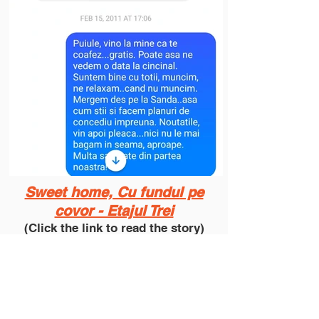
Sweet home, Cu fundul pe
covor - Etajul Trei
(Click the link to read the story)
Perioada în care Lucia stătea în
garsonieră îmi evoca una dintre cele
mai frumoase amintiri: eram tinere,
de obicei îndrăgostite, ascultam
muuultă muzica la pikup. Avea o
grămadă de discuri cu muzica de