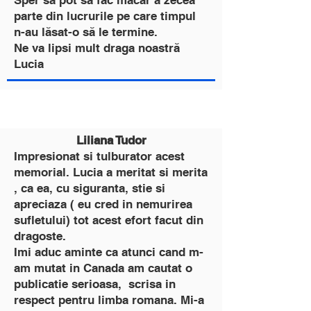
Sper să pot să fac măcar a zecea
parte din lucrurile pe care timpul
n-au lăsat-o să le termine.
Ne va lipsi mult draga noastră
Lucia
Liliana Tudor
Impresionat si tulburator acest
memorial. Lucia a meritat si merita
, ca ea, cu siguranta, stie si
apreciaza ( eu cred in nemurirea
sufletului) tot acest efort facut din
dragoste.
Imi aduc aminte ca atunci cand m-
am mutat in Canada am cautat o
publicatie serioasa, scrisa in
respect pentru limba romana. Mi-a