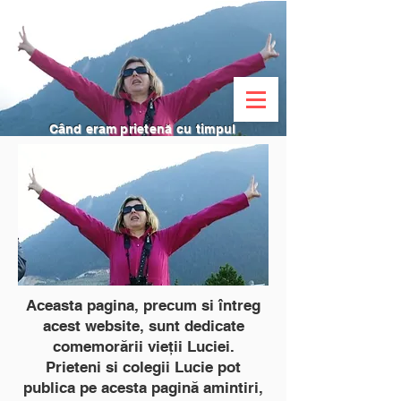
Când eram prietenă cu timpul
Aceasta pagina, precum si întreg
acest website, sunt dedicate
comemorării vieții Luciei.
Prieteni si colegii Lucie pot
publica pe acesta pagină amintiri,