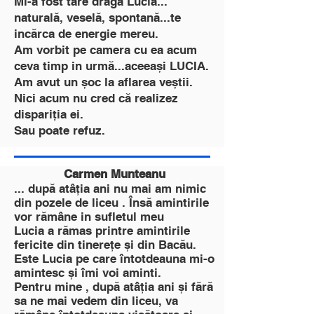
Mi-a fost tare dragă Lucia...
naturală, veselă, spontană...te
incărca de energie mereu.
Am vorbit pe camera cu ea acum
ceva timp in urmă...aceeași LUCIA.
Am avut un șoc la aflarea veștii.
Nici acum nu cred că realizez
dispariția ei.
Sau poate refuz.
Carmen Munteanu
... după atâția ani nu mai am nimic
din pozele de liceu . Însă amintirile
vor rămâne in sufletul meu
Lucia a rămas printre amintirile
fericite din tinerețe și din Bacău.
Este Lucia pe care întotdeauna mi-o
amintesc și îmi voi aminti.
Pentru mine , după atâția ani și fără
sa ne mai vedem din liceu, va