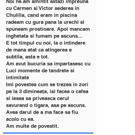
Noi ne.am amintit astazi impreuna
cu Carmen si Victor sederea in
Chulilla, cand eram in piscina
radeam cu gura pana la urechi si
spuneam prostioare. Apoi mancam
inghetata si fumam pe ascuns...
E tot timpul cu noi, la o intindere
de mana atat ca atingerea e
subtila, asta e tot.
Am avut bucuria sa impartasesc cu
Luci momente de tandrete si
intimitate
Imi povestea cum se trezea in zori
pe la 3 dimineața, isi facea o cafea
si iesea sa priveasca cerul
savurand o tigara, asa pe ascuns.
Avea darul de a ma face sa fiu
acolo cu ea.
Am multe de povestit.