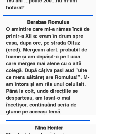
150 ani ...poate 200...nu m-am
hotarat!
Barabas Romulus
O amintire care mi-a rămas încă de
printr-a XII a: eram în drum spre
casă, după ore, pe strada Oituz
(cred). Mergeam alert, probabil de
foame și am depășit-o pe Lucia,
care mergea mai alene cu o altă
colegă. După câțiva pași aud ”uite
ce mers săltăreț are Romulus!”. M-
am întors și am râs unul celuilalt.
Până la colț, unde direcțiile se
despărțeau, am lăsat-o mai
încetișor, continuând seria de
glume pe aceeași temă.
Nina Henter