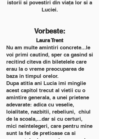
istorii si povestiri din viața lor si a
Luciei.
Vorbeste:
Laura Trent
Nu am multe amintiri concrete...le
voi primi cautind, sper ca gasind si
recitind citeva din biletelele care
erau la o vreme preocuparea de
baza in timpul orelor.
Dupa atitia ani Lucia imi mingiie
acest capitol trecut al vietii cu o
amintire generala, a unei prietene
adevarate: adica cu veselie,
loialitate, nazbitii, rebeliuni, chiul
de la scoala,...dar si cu certuri,
mici neintelegeri, care pentru mine
sunt la fel de pretioase ca si