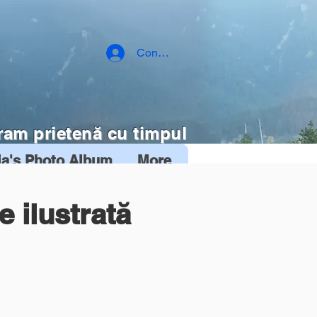
Conectează-te
ram prietenă cu timpul
ia's Photo Album
More
ie ilustrată