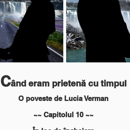
C
ând eram prieten
ă cu timpul
O poveste de L
ucia Verman
~~ Capitolul 10
~~