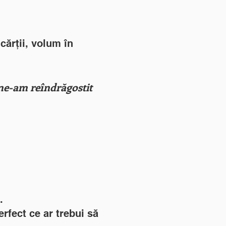
cărții
, volum în
 ne-am reîndrăgostit
.
rfect ce ar trebui să