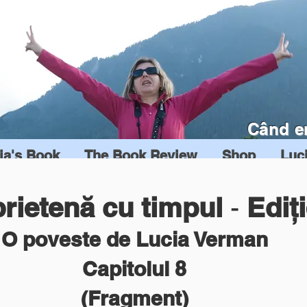
Când e
ia's Book
The Book Review
Shop
Luc
rietenă cu tim
pul
Ed
iț
-
O poveste de Lu
cia Verman
Capitolul 8
(Fragment)