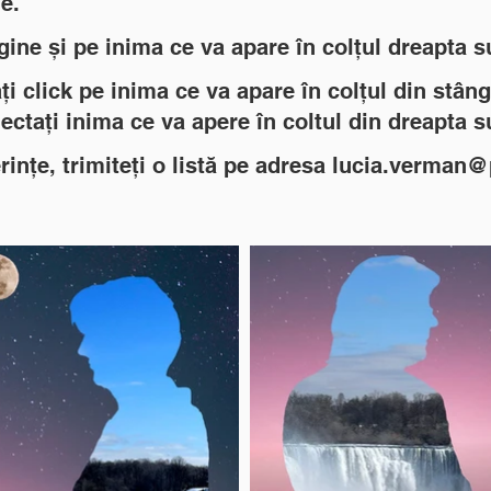
e.
gine și pe inima ce va apare în colțul dreapta s
 click pe inima ce va apare în colțul din stâng
lectați inima ce va apere în coltul din dreapta s
ințe, trimiteți o listă pe adresa
lucia.verman