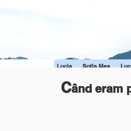
Lucia
Sotia Mea
Luc
C
ând eram p