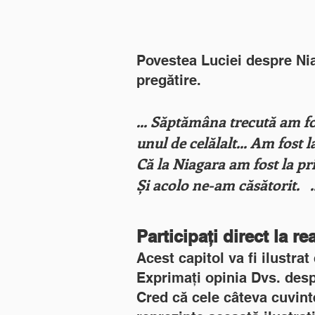
Povestea Luciei despre Niag
pregătire.
... Săptămâna trecută am fo
unul de celălalt... Am fost la
Că la Niagara am fost la pr
Și acolo ne-am căsătorit. ..
Participați direct la rea
Acest capitol va fi ilustra
Exprimați opinia Dvs. despr
Cred că cele câteva cuvint