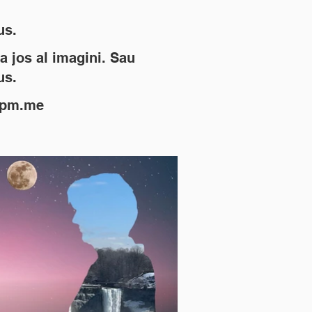
us.
a jos al imagini. Sau
us.
@pm.me