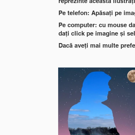
reprezinte această ilustrați
Pe telefon: Apăsați pe ima
Pe computer: cu mouse dați
dați click pe imagine și se
Dacă aveți mai multe prefer